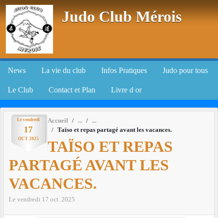
Panneau de gestion des cookies
Judo Club Mérois
News
La vie du club
Infos Pratiques
Judo pour tous
Le Club
Contact et Plan
Livre d or
Le
vendredi
Accueil
17
Taïso et repas partagé avant les vacances.
OCT.
2025
TAÏSO ET REPAS
PARTAGÉ AVANT LES
VACANCES.
Le
vendredi
17
oct.
2025