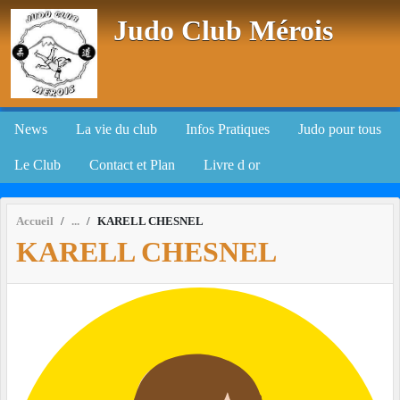
Panneau de gestion des cookies
Judo Club Mérois
News
La vie du club
Infos Pratiques
Judo pour tous
Le Club
Contact et Plan
Livre d or
Accueil
KARELL CHESNEL
KARELL CHESNEL