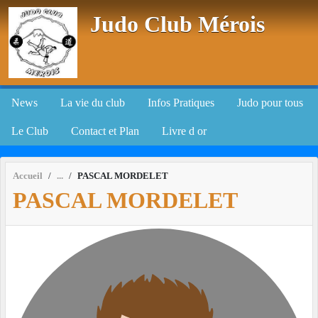
Panneau de gestion des cookies
Judo Club Mérois
News
La vie du club
Infos Pratiques
Judo pour tous
Le Club
Contact et Plan
Livre d or
Accueil
PASCAL MORDELET
PASCAL MORDELET